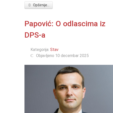
Opširnije...
Papović: O odlascima iz
DPS-a
Kategorija:
Stav
Objavljeno 10 decembar 2025