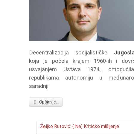
Decentralizacija socijalističke
Jugosla
koja je počela krajem 1960-ih i dovr
usvajanjem Ustava 1974., omogućil
republikama autonomiju u međunaro
saradnji.
Opširnije...
Željko Rutović: ( Ne) Kritičko mišljenje