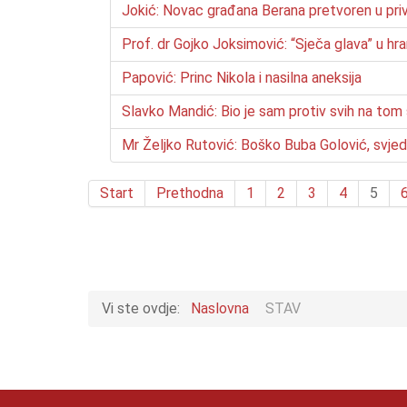
Jokić: Novac građana Berana pretvoren u pri
Prof. dr Gojko Joksimović: “Sječa glava” u h
Papović: Princ Nikola i nasilna aneksija
Slavko Mandić: Bio je sam protiv svih na to
Mr Željko Rutović: Boško Buba Golović, svje
Start
Prethodna
1
2
3
4
5
Vi ste ovdje:
Naslovna
STAV