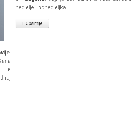
nedjelje i ponedjeljka.
Opširnije...
vije
,
šena
a je
dnoj