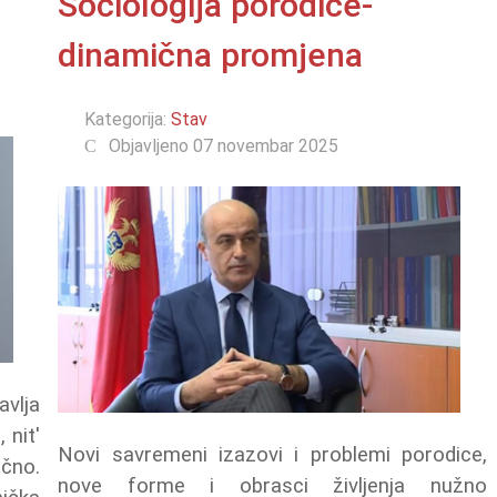
Sociologija porodice-
dinamična promjena
Kategorija:
Stav
Objavljeno 07 novembar 2025
avlja
 nit'
Novi savremeni izazovi i problemi porodice,
ično.
nove forme i obrasci življenja nužno