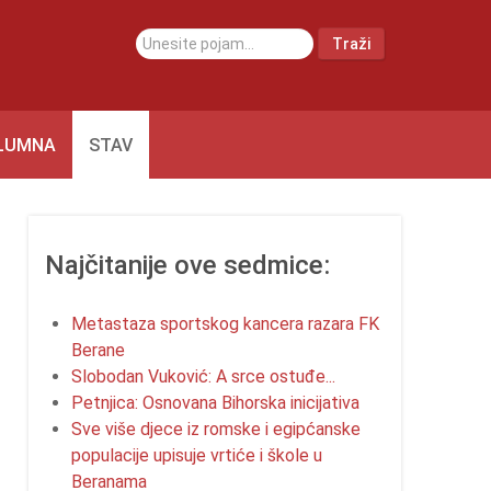
traži...
Traži
LUMNA
STAV
Najčitanije ove sedmice:
Metastaza sportskog kancera razara FK
Berane
Slobodan Vuković: A srce ostuđe...
Petnjica: Osnovana Bihorska inicijativa
Sve više djece iz romske i egipćanske
populacije upisuje vrtiće i škole u
Beranama