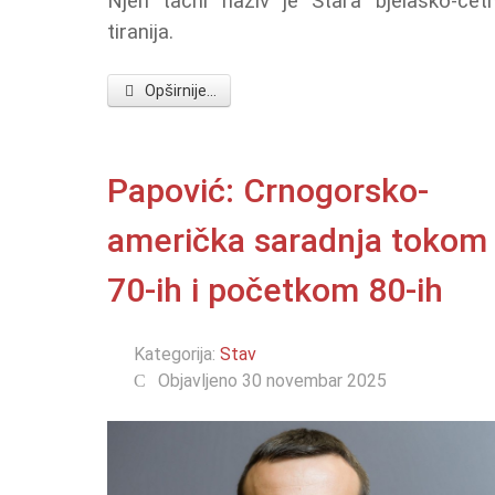
Njen tačni naziv je Stara bjelaško-četn
tiranija.
Opširnije...
Papović: Crnogorsko-
američka saradnja tokom
70-ih i početkom 80-ih
Kategorija:
Stav
Objavljeno 30 novembar 2025