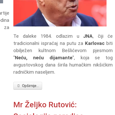
tije
dina
d za
Te daleke 1984. odlazim u
JNA
, čiji će
tradicionalni ispraćaj na putu za
Karlovac
biti
obilježen kultnom Bešlićevom pjesmom
"
Neću, neću dijamante
", koja se tog
avgustovskog dana širila humačkim nikšićkim
radničkim naseljem.
Opširnije...
Mr Željko Rutović: