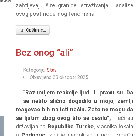
ička
zahtijevaju šire granice istraživanja i analize
ovog postmodernog fenomena.
Opširnije...
Bez onog “ali”
Kategorija:
Stav
Objavljeno 28 oktobar 2025
“
Razumijem reakcije ljudi. U pravu su. Da
se nešto slično dogodilo u mojoj zemlji
reagovao bih na isti način. Zato ne mogu da
se ljutim zbog ovog što se desilo”,
riječi su
državljanina
Republike
Turske,
vlasnika lokala
u
Podgorici
koji je demoliran u noći između