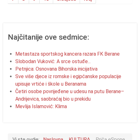
Najčitanije ove sedmice:
Metastaza sportskog kancera razara FK Berane
Slobodan Vuković: A srce ostuđe...
Petnjica: Osnovana Bihorska inicijativa
Sve više djece iz romske i egipćanske populacije
upisuje vrtiće i škole u Beranama
Četiri osobe povrijeđene u udesu na putu Berane–
Andrijevica, saobraćaj bio u prekidu
Mevlija Islamović: Klima
Vi ste ovdje:
Naslovna
KULTURA
Priča eSpone