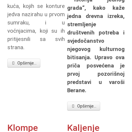
kuća, kojih se konture
grada“, kako kaže
jedva nazirahu u prvom
jedna drevna izreka,
sumraku, i u
stremljenje
voćnjacima, koji su ih
društvenih potreba i
pritijesnili sa svih
svjedočanstvo
strana.
njegovog kulturnog
bitisanja. Upravo ova
Opširnije...
priča posvećena je
prvoj pozorišnoj
predstavi u varoši
Berane.
Opširnije...
Klompe
Kaljenje