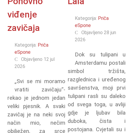
Ponovno
Lala
viđenje
Kategorija:
Priča
zavičaja
eSpone
Objavljeno 28 jun
2026
Kategorija:
Priča
eSpone
Dok su tulipani u
Objavljeno 12 jul
Amsterdamu postali
2026
simbol tržišta,
razglednica i uređenog
„Svi se mi moramo
savršenstva, moji prvi
vratiti zavičaju“-
tulipani rasli su daleko
rekao je jednom jedan
od svega toga, u avliji
veliki pjesnik. A svaki
gdje je ljubav bila
zavičaj je na neki svoj
duboka, čista i
način mio, nečim
postojana. Cvjetali su i
obilježen, za srce