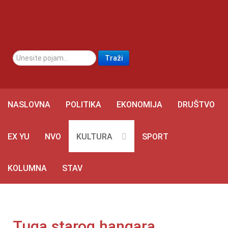
traži...
Traži
NASLOVNA
POLITIKA
EKONOMIJA
DRUŠTVO
EX YU
NVO
KULTURA
SPORT
KOLUMNA
STAV
Tuga starog hangara