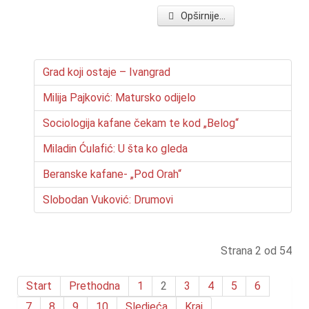
Opširnije...
Grad koji ostaje – Ivangrad
Milija Pajković: Matursko odijelo
Sociologija kafane čekam te kod „Belog“
Miladin Ćulafić: U šta ko gleda
Beranske kafane- „Pod Orah“
Slobodan Vuković: Drumovi
Strana 2 od 54
Start
Prethodna
1
2
3
4
5
6
7
8
9
10
Sledjeća
Kraj