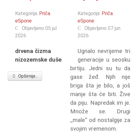
Kategorija:
Priča
Kategorija:
Priča
eSpone
eSpone
Objavljeno 05 jul
Objavljeno 07 jun
2026
2026
drvena čizma
Ugnalo nevrijeme tri
nizozemske duše
generacije u seosku
birtiju. Jedni su tu da
Opširnije...
gase žeđ. Njih nije
briga šta je bilo, a još
manje šta će biti. Žive
da piju. Napredak im je.
Množe se. Drugi
,,male“ od nostalgije za
svojim vremenom.