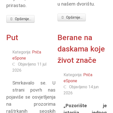
u našem dvorištu.
prirastao.
Opširnije...
Opširnije...
Put
Berane na
daskama koje
Kategorija:
Priča
eSpone
život znače
Objavljeno 11 jul
2026
Kategorija:
Priča
eSpone
Smrkavalo se. U
Objavljeno 14 jun
strani povrh nas
2026
pojaviše se osvjetljenja
na prozorima
„Pozorište je
raštrkanih seoskih
istorija jednog